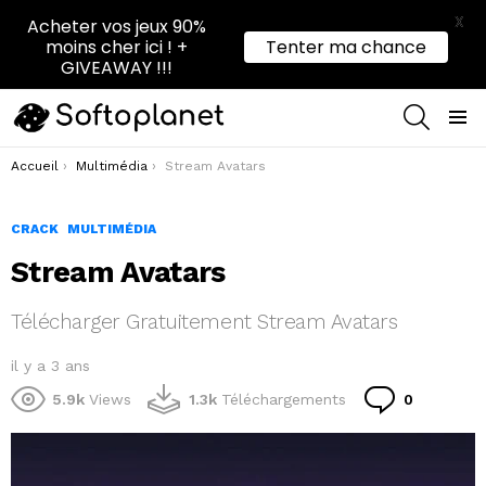
X
Acheter vos jeux 90%
moins cher ici ! +
Tenter ma chance
GIVEAWAY !!!
RECHER
Menu
Vous êtes ici :
Accueil
Multimédia
Stream Avatars
CRACK
MULTIMÉDIA
Stream Avatars
Télécharger Gratuitement Stream Avatars
il y a 3 ans
Comment
5.9k
Views
1.3k
Téléchargements
0