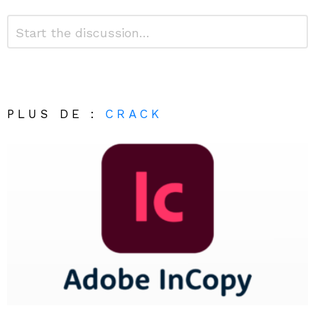
Laisser
Commentaire
*
un
commentaire
Alternative:
PLUS DE :
CRACK