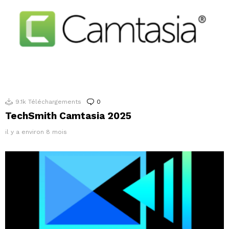
9.1k
Téléchargements
0
Commentaires
TechSmith Camtasia 2025
il y a environ 8 mois