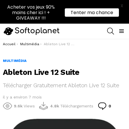
X
Acheter vos jeux 90%
moins cher ici ! +
Tenter ma chance
GIVEAWAY !!!
RECHER
Menu
Vous êtes ici :
Accueil
Multimédia
Ableton Live 12 Suite
MULTIMÉDIA
Ableton Live 12 Suite
Télécharger Gratuitement Ableton Live 12 Suite
il y a environ 7 mois
Comment
9.6k
Views
4.8k
Téléchargements
0