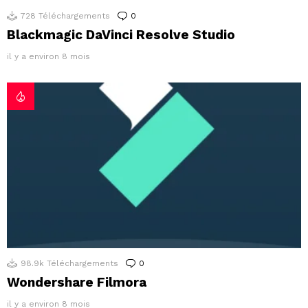
728
Téléchargements
0
Commentaires
Blackmagic DaVinci Resolve Studio
il y a environ 8 mois
98.9k
Téléchargements
0
Commentaires
Wondershare Filmora
il y a environ 8 mois