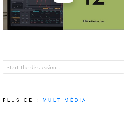
Laisser
Commentaire
*
un
commentaire
Alternative:
PLUS DE :
MULTIMÉDIA