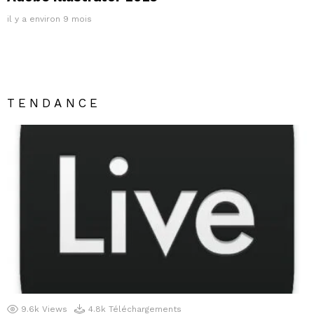
il y a environ 9 mois
TENDANCE
9.6k
Views
4.8k
Téléchargements