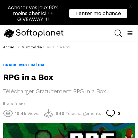
X
Acheter vos jeux 90%
moins cher ici ! +
Tenter ma chance
GIVEAWAY !!!
RECHER
Menu
Vous êtes ici :
Accueil
Multimédia
RPG in a Box
CRACK
MULTIMÉDIA
RPG in a Box
Télécharger Gratuitement RPG in a Box
il y a 3 ans
Commen
10.4k
Views
840
Téléchargements
0