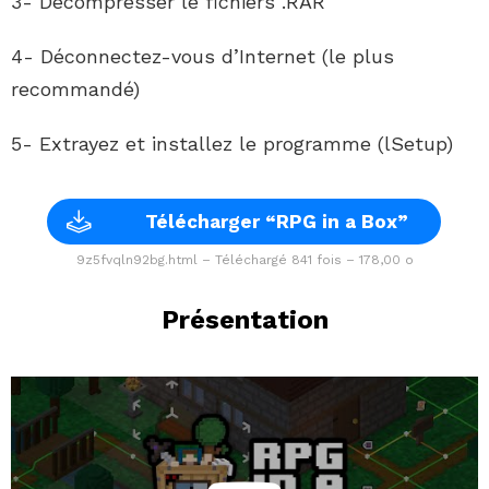
3- Décompresser le fichiers .RAR
4- Déconnectez-vous d’Internet (le plus
recommandé)
5- Extrayez et installez le programme (lSetup)
Télécharger “RPG in a Box”
9z5fvqln92bg.html – Téléchargé 841 fois – 178,00 o
Présentation