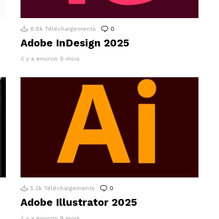
8.8k
Téléchargements
0
Commentaires
Adobe InDesign 2025
il y a environ 9 mois
5.2k
Téléchargements
0
Commentaires
Adobe Illustrator 2025
il y a environ 9 mois