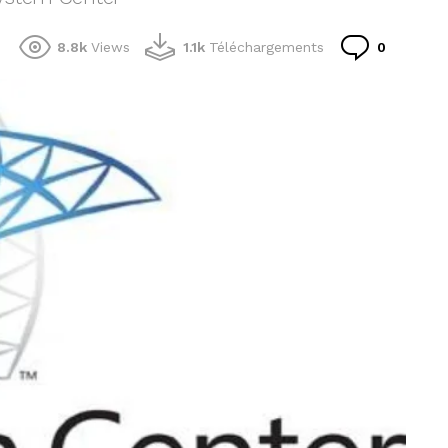
Comment
8.8k
Views
1.1k
Téléchargements
0