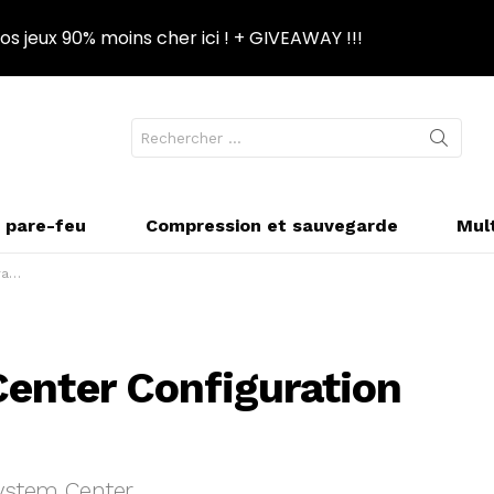
s jeux 90% moins cher ici ! + GIVEAWAY !!!
Recherche
NGER
pour
PPARENCE
:
t pare-feu
Compression et sauvegarde
Mul
er
enter Configuration
System Center