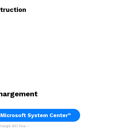
struction
hargement
“Microsoft System Center”
hargé 851 fois –