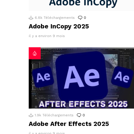
6.8k
Téléchargements
0
Commentaires
Adobe InCopy 2025
il y a environ 9 mois
1.9k
Téléchargements
0
Commentaires
Adobe After Effects 2025
il y a environ 9 mois