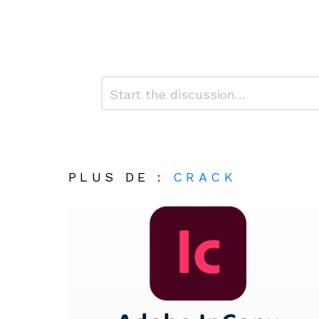
Laisser
Commentaire
*
un
commentaire
Alternative:
PLUS DE :
CRACK