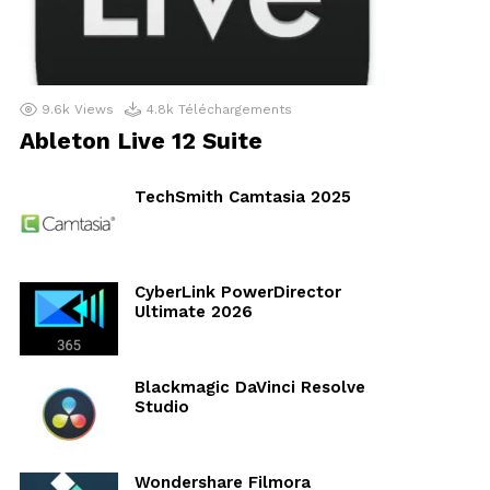
aires
9.6k
Views
4.8k
Téléchargements
Ableton Live 12 Suite
TechSmith Camtasia 2025
CyberLink PowerDirector
Ultimate 2026
Blackmagic DaVinci Resolve
Studio
Wondershare Filmora