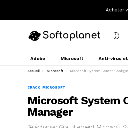
Acheter vo
CHA
L’A
Adobe
Microsoft
Anti-virus e
Vous êtes ici :
Accueil
Microsoft
Microsoft System Center Configuration Manag
CRACK
MICROSOFT
Microsoft System C
Manager
Télécharger Gratuitement Microsoft 