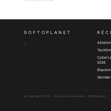
SOFTOPLANET
RÉC
Ableton
…
TechSm
CyberLi
2026
Blackma
Wonder
© Copyright 2026 - Tous droits réservés - Softoplanet