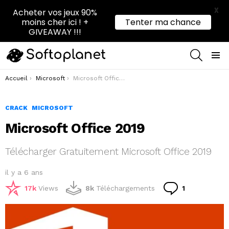
X
Acheter vos jeux 90%
moins cher ici ! +
Tenter ma chance
GIVEAWAY !!!
RECHER
Menu
Vous êtes ici :
Accueil
Microsoft
Microsoft Office 2019
CRACK
MICROSOFT
Microsoft Office 2019
Télécharger Gratuitement Microsoft Office 2019
il y a 6 ans
Commentair
17k
Views
8k
Téléchargements
1