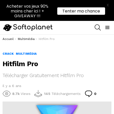
X
Acheter vos jeux 90%
moins cher ici ! +
Tenter ma chance
GIVEAWAY !!!
RECHER
Menu
Vous êtes ici :
Accueil
Multimédia
Hitfilm Pro
CRACK
MULTIMÉDIA
Hitfilm Pro
Télécharger Gratuitement Hitfilm Pro
il y a 6 ans
Commenta
8.7k
Views
145
Téléchargements
0