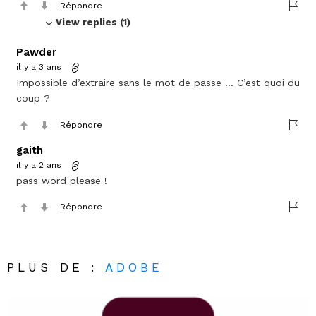
Répondre
View replies (1)
Pawder
il y a 3 ans
Impossible d’extraire sans le mot de passe … C’est quoi du
coup ?
Répondre
gaith
il y a 2 ans
pass word please !
Répondre
PLUS DE :
ADOBE