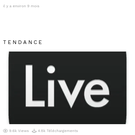
il y a environ 9 mois
TENDANCE
9.6k
Views
4.8k
Téléchargements