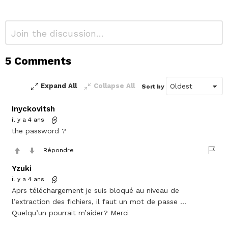
Laisser
Commentaire
*
un
commentaire
5 Comments
Alternative:
Expand All
Collapse All
Sort by
Inyckovitsh
il y a 4 ans
the password ?
Répondre
Yzuki
il y a 4 ans
Aprs téléchargement je suis bloqué au niveau de
l’extraction des fichiers, il faut un mot de passe …
Quelqu’un pourrait m’aider? Merci