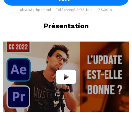
abyux3tjrhpa.html – Téléchargé 3475 fois – 178,00 o
Présentation