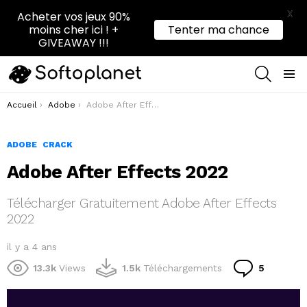
X
Acheter vos jeux 90%
moins cher ici ! +
Tenter ma chance
GIVEAWAY !!!
RECHER
Menu
Vous êtes ici :
Accueil
Adobe
Adobe After Effects 2022
ADOBE
CRACK
Adobe After Effects 2022
Télécharger Gratuitement Adobe After Effects
2022
il y a 4 ans
Comment
13.3k
Views
1.5k
Téléchargements
5